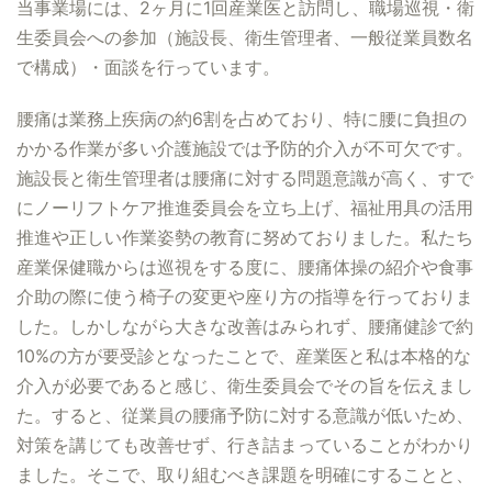
当事業場には、2ヶ月に1回産業医と訪問し、職場巡視・衛
生委員会への参加（施設長、衛生管理者、一般従業員数名
で構成）・面談を行っています。
腰痛は業務上疾病の約6割を占めており、特に腰に負担の
かかる作業が多い介護施設では予防的介入が不可欠です。
施設長と衛生管理者は腰痛に対する問題意識が高く、すで
にノーリフトケア推進委員会を立ち上げ、福祉用具の活用
推進や正しい作業姿勢の教育に努めておりました。私たち
産業保健職からは巡視をする度に、腰痛体操の紹介や食事
介助の際に使う椅子の変更や座り方の指導を行っておりま
した。しかしながら大きな改善はみられず、腰痛健診で約
10%の方が要受診となったことで、産業医と私は本格的な
介入が必要であると感じ、衛生委員会でその旨を伝えまし
た。すると、従業員の腰痛予防に対する意識が低いため、
対策を講じても改善せず、行き詰まっていることがわかり
ました。そこで、取り組むべき課題を明確にすることと、