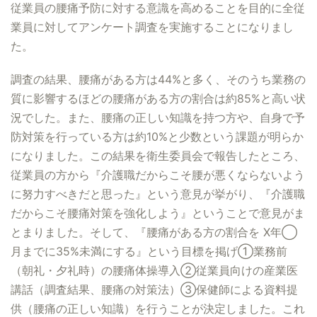
従業員の腰痛予防に対する意識を高めることを目的に全従
業員に対してアンケート調査を実施することになりまし
た。
調査の結果、腰痛がある方は44%と多く、そのうち業務の
質に影響するほどの腰痛がある方の割合は約85%と高い状
況でした。また、腰痛の正しい知識を持つ方や、自身で予
防対策を行っている方は約10%と少数という課題が明らか
になりました。この結果を衛生委員会で報告したところ、
従業員の方から『介護職だからこそ腰が悪くならないよう
に努力すべきだと思った』という意見が挙がり、『介護職
だからこそ腰痛対策を強化しよう』ということで意見がま
とまりました。そして、『腰痛がある方の割合を X年◯
月までに35%未満にする』という目標を掲げ①業務前
（朝礼・夕礼時）の腰痛体操導入②従業員向けの産業医
講話（調査結果、腰痛の対策法）③保健師による資料提
供（腰痛の正しい知識）を行うことが決定しました。これ