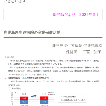
いと思います。
保健師だより 2025年6月
鹿児島厚生連病院の
産業保健活動
鹿児島厚生連
病院
健康指導
課
保健師
二
宮
知
子