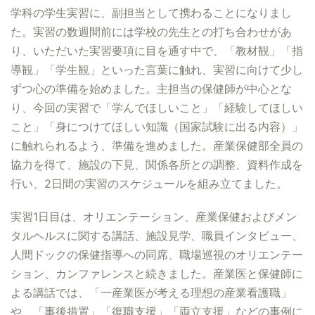
学科の学生実習に、副担当として携わることになりまし
た。実習の数週間前には学校の先生との打ち合わせがあ
り、いただいた実習要項に目を通す中で、「教材観」「指
導観」「学生観」といった言葉に触れ、実習に向けて少し
ずつ心の準備を始めました。主担当の保健師が中心とな
り、今回の実習で「学んでほしいこと」「経験してほしい
こと」「身につけてほしい知識（国家試験に出る内容）」
に触れられるよう、準備を進めました。産業保健部全員の
協力を得て、施設の下見、関係各所との調整、資料作成を
行い、2日間の実習のスケジュールを組み立てました。
実習1日目は、オリエンテーション、産業保健およびメン
タルヘルスに関する講話、施設見学、職員インタビュー、
人間ドックの保健指導への同席、職場巡視のオリエンテー
ション、カンファレンスと続きました。産業医と保健師に
よる講話では、「一産業医が考える理想の産業看護職」
や、「事後措置」「復職支援」「両立支援」などの事例に