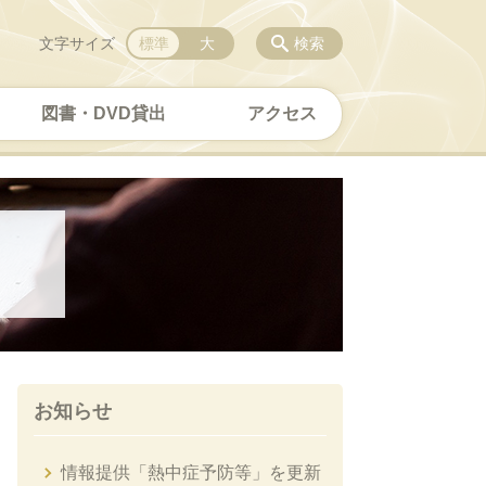
文字サイズ
標準
大
検索
図書・DVD貸出
アクセス
お知らせ
情報提供「熱中症予防等」を更新