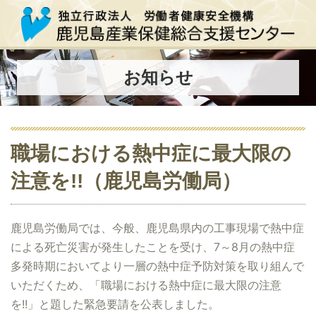
お知らせ
職場における熱中症に最大限の
注意を!!（鹿児島労働局）
鹿児島労働局では、今般、鹿児島県内の工事現場で熱中症
による死亡災害が発生したことを受け、7～8月の熱中症
多発時期においてより一層の熱中症予防対策を取り組んで
いただくため、「職場における熱中症に最大限の注意
を!!」と題した緊急要請を公表しました。