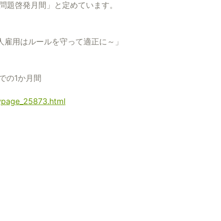
者問題啓発月間」と定めています。
人雇用はルールを守って適正に～」
での1か月間
ewpage_25873.html