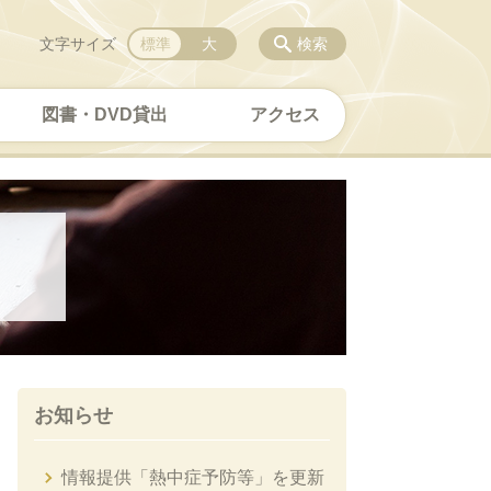
文字サイズ
標準
大
検索
図書・DVD貸出
アクセス
お知らせ
情報提供「熱中症予防等」を更新