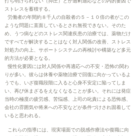
打ち明けられない（抑圧）とか過剰適応などの内的要因で
ストレスを蓄積する。
労働者の年間約８千人の自殺者の５－１０倍の者がこの
ような問題に直面しているとされ無視できない。そのた
め、うつ病などのストレス関連疾患の治療では、薬物だけ
ですべてが解決することはなく対人関係の改善、ストレス
対処力の向上、サポートシステムの再検討や構築など多元
的方法が必要となる。
慢性化要因には対人関係や再適応への不安・恐怖の関わ
りが多い。彼らは休養や薬物治療で回復に向かっているよ
うでも、いざ復職段階に入ると心身不安定に陥ってしま
い、再び休まざるをえなくなることが多い。それには発症
当時の極度の疲労感、苦悩感、上司の叱責による恐怖感、
会社の雰囲気や将来への不安などが条件づけされ固着して
いると思われる。
これらの指導には、現実場面での脱感作療法や復職に向