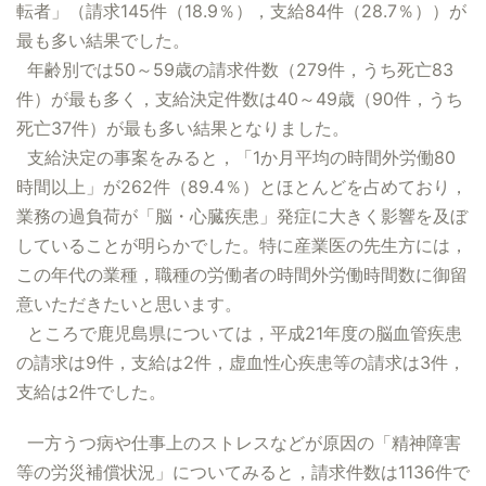
転者」（請求145件（18.9％），支給84件（28.7％））が
最も多い結果でした。
年齢別では50～59歳の請求件数（279件，うち死亡83
件）が最も多く，支給決定件数は40～49歳（90件，うち
死亡37件）が最も多い結果となりました。
支給決定の事案をみると，「1か月平均の時間外労働80
時間以上」が262件（89.4％）とほとんどを占めており，
業務の過負荷が「脳・心臓疾患」発症に大きく影響を及ぼ
していることが明らかでした。特に産業医の先生方には，
この年代の業種，職種の労働者の時間外労働時間数に御留
意いただきたいと思います。
ところで鹿児島県については，平成21年度の脳血管疾患
の請求は9件，支給は2件，虚血性心疾患等の請求は3件，
支給は2件でした。
一方うつ病や仕事上のストレスなどが原因の「精神障害
等の労災補償状況」についてみると，請求件数は1136件で