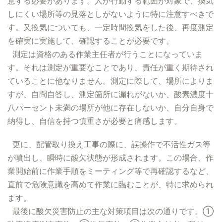
意する必要があります。人が行動する範囲が対象で、換気
しにくい場所等の見落としがないように特に注意すべきで
す。又換気についても、一定時間換気をした後、再度測定
を確実に実施して、確認することが必要です。
測定は資格のある作業主任者が行うことになっていま
す。それは測定が重要なことであり、責任が重く期待され
ていることに他なりません。測定に際して、場所によりま
すが、自問自答し、測定箇所に漏れがないか、酸素濃度十
八パーセント未満の場所が他に存在しないか、自分自身で
納得し、自信を持つ慎重さが必要と痛感します。
更に、配管取り換え工事の際に、誤操作で不活性ガス等
が噴出し、瞬時に酸欠状態が形成されます。この場合、作
業開始前に作業手順をミーティング等で再確認するなど、
直前で危険意識を高めて作業に臨むことが、特に求められ
ます。
最後に酸欠災害防止の主な対策項目は次の通りです。①