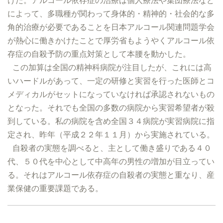
けた。アルコール依存症の治療は個人療法や集団療法など
によって、多職種が関わって身体的・精神的・社会的な多
角的治療が必要であることを日本アルコール関連問題学会
が熱心に働きかけたことで厚労省もようやくアルコール依
存症の自殺予防の重点対策として本腰を動かした。
この加算は全国の精神科病院が注目したが、これには高
いハードルがあって、一定の研修と実習を行った医師とコ
メディカルがセットになっていなければ承認されないもの
となった。それでも全国の多数の病院から実習希望者が殺
到している。私の病院を含め全国３４病院が実習病院に指
定され、昨年（平成２２年１１月）から実施されている。
自殺者の実態を調べると、主として働き盛りである４０
代、５０代を中心として中高年の男性の増加が目立ってい
る。それはアルコール依存症の自殺者の実態と重なり、産
業保健の重要課題である。