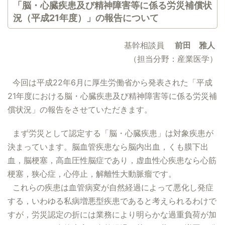
「脳・心臓疾患及び精神障害等に係る労災補償状
況（平成21年度）」の報告について
基幹相談員
前田 雅人
（担当分野：産業医学）
今回は平成22年6月に厚生労働省から発表された「平成
21年度における脳・心臓疾患及び精神障害等に係る労災補
償状況」の報告をさせていただきます。
まず労災として認定する「脳・心臓疾患」は対象疾患が
決まっています。脳血管疾患なら脳内出血，くも膜下出
血，脳梗塞，高血圧性脳症であり，虚血性心疾患なら心筋
梗塞，狭心症，心停止，解離性大動脈瘤です。
これらの疾患は血管病変が自然経過によって悪化し発症
する，いわゆる私病増悪型疾患であると考えられるわけで
すが，労災認定の折には業務により明らかな過重負荷が加