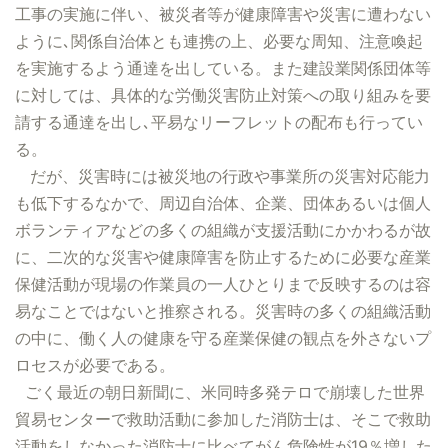
工事の実施に伴い、被災者等が健康障害や災害に遭わない
ように､関係自治体とも連携の上、必要な周知、注意喚起
を実施するよう通達を出している。また建設業関係団体等
に対しては、具体的な労働災害防止対策への取り組みを要
請する通達を出し､平易なリーフレットの配布も行ってい
る。
だが、災害時には被災地の行政や事業所の災害対応能力
も低下するなかで、周辺自治体、企業、団体あるいは個人
ボランティアなどの多くの組織が支援活動にかかわるが故
に、二次的な災害や健康障害を防止するために必要な産業
保健活動が現場の作業員の一人ひとりまで反映するのは容
易なことではないと推察される。災害時の多くの組織活動
の中に、働く人の健康を守る産業保健の観点を外さないプ
ロセスが必要である。
ごく最近の朝日新聞に、米同時多発テロで崩壊した世界
貿易センターで救助活動に参加した消防士は、そこで救助
活動をしなかった消防士に比べてがん危険性が19％増した