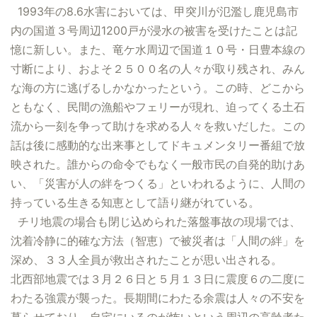
1993年の8.6水害においては、甲突川が氾濫し鹿児島市
内の国道３号周辺1200戸が浸水の被害を受けたことは記
憶に新しい。また、竜ケ水周辺で国道１０号・日豊本線の
寸断により、およそ２５００名の人々が取り残され、みん
な海の方に逃げるしかなかったという。この時、どこから
ともなく、民間の漁船やフェリーが現れ、迫ってくる土石
流から一刻を争って助けを求める人々を救いだした。この
話は後に感動的な出来事としてドキュメンタリー番組で放
映された。誰からの命令でもなく一般市民の自発的助けあ
い、「災害が人の絆をつくる」といわれるように、人間の
持っている生きる知恵として語り継がれている。
チリ地震の場合も閉じ込められた落盤事故の現場では、
沈着冷静に的確な方法（智恵）で被災者は「人間の絆」を
深め、３３人全員が救出されたことが思い出される。
北西部地震では３月２６日と５月１３日に震度６の二度に
わたる強震が襲った。長期間にわたる余震は人々の不安を