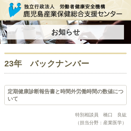
お知らせ
23年 バックナンバー
定期健康診断報告書と時間外労働時間の数値につ
いて
特別相談員 橋口 良紘
（担当分野：産業医学）