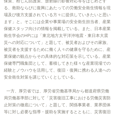
保策、粉じん防護策、放射線の影響対応等をはじめとす
る、救助ならびに復興にあたっての労働安全衛生情報を現
場及び後方支援されている方々に提供していきたいと思い
ます」と。そこには企業や事業場の安全衛生担当者、産業
保健スタッフ向けの情報を掲載している。また、日本産業
衛生学会のHPには「東北地方太平洋沖地震・東日本大震
災への対応について」と題して、被災者およびその家族、
被災者を支援するために働く人々の健康を守るために、産
業保健の観点からその具体的な対応策を示している。産業
保健専門職集団として、蓄積してきた様々な産業現場での
経験とノウハウを活用して、復旧・復興に携わる人達への
安全衛生対策を講じていくとしている。
一方、厚労省では、厚労省労働基準局から都道府県労働
局労働基準部に対して「災害復旧工事における労働災害防
止対策の徹底について」と題して、関係事業者、業界団体
等に対し必要な指導・援助を実施するとともに、災害復旧