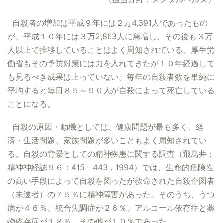
自殺者の増加は平成９年には２万4,391人であったもの
が、平成１０年には３万2,863人に急増し、その後も３万
人以上で推移していることはよく周知されている。厚生労
働省もその予防対策には力を入れてきたが１０年経過して
も見るべき成果は上っていない。毎年の自殺者数を単純に
平均すると毎日８５～９０人が自殺によって死亡している
ことになる。
自殺の原因・動機としては、健康問題が最も多く、経
済・生活問題、家族問題が多いこともよく周知されてい
る。自殺の背景としての精神疾患に関する調査（飛鳥井：
精神神経誌９６：415－443，1994）では、生命的危険性
の高い手段によって自殺を図ったが救命された自殺企図者
（未遂者）の７５％に精神障害があった。そのうち、うつ
病が４６％、統合失調症が２６％、アルコール依存症と薬
物依存症が１８％、その他が１０％であった。