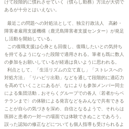
けて段階的に慣れさせていく（慣らし勤務）方法が大切で
あるが十分とはいえない。
最近この問題への対処法として、独立行政法人 高齢・
障害者雇用支援機構（鹿児島障害者支援センター）が発足
し活動を開始している。
この復職支援は心身とも回復し、復職したいとの気持ち
を持てるようになった段階で適用される。筆者も既に数人
の参加をお願いしているが経過は良いように思われる。
利点として、「生活リズムの立て直し」「ストレスへの
対処方法」「リハビリ出勤」などを通して段階的に適応力
を高めていくことにあるが、なによりも参加メンバー同士
による集団活動，おそらくグループでの各人〈若者からベ
テランまで〉の体験による発言などをみんなで共有できる
ことが自らの気づきを深め、自信となるようで、それらは
医師と患者の一対一の場面では体験できぬことであろう。
誤った認知の修正などについても個人指導も受けられるよ