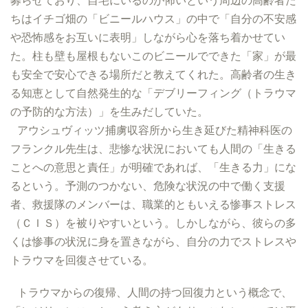
募らせており、自宅にいるのが怖いという周辺の高齢者た
ちはイチゴ畑の「ビニールハウス」の中で「自分の不安感
や恐怖感をお互いに表明」しながら心を落ち着かせてい
た。柱も壁も屋根もないこのビニールでできた「家」が最
も安全で安心できる場所だと教えてくれた。高齢者の生き
る知恵として自然発生的な「デブリーフィング（トラウマ
の予防的な方法）」を生みだしていた。
アウシュヴィッツ捕虜収容所から生き延びた精神科医の
フランクル先生は、悲惨な状況においても人間の「生きる
ことへの意思と責任」が明確であれば、「生きる力」にな
るという。予測のつかない、危険な状況の中で働く支援
者、救援隊のメンバーは、職業的ともいえる惨事ストレス
（ＣＩＳ）を被りやすいという。しかしながら、彼らの多
くは惨事の状況に身を置きながら、自分の力でストレスや
トラウマを回復させている。
トラウマからの復帰、人間の持つ回復力という概念で、