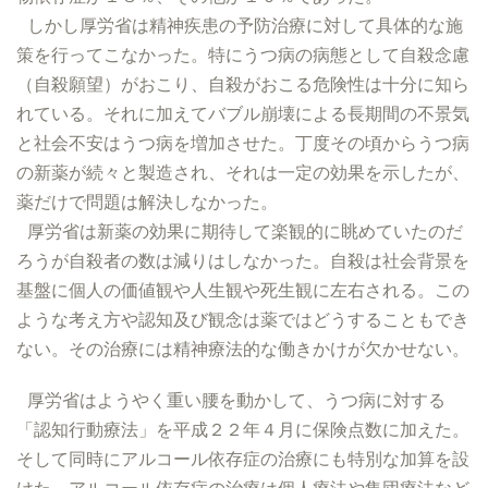
しかし厚労省は精神疾患の予防治療に対して具体的な施
策を行ってこなかった。特にうつ病の病態として自殺念慮
（自殺願望）がおこり、自殺がおこる危険性は十分に知ら
れている。それに加えてバブル崩壊による長期間の不景気
と社会不安はうつ病を増加させた。丁度その頃からうつ病
の新薬が続々と製造され、それは一定の効果を示したが、
薬だけで問題は解決しなかった。
厚労省は新薬の効果に期待して楽観的に眺めていたのだ
ろうが自殺者の数は減りはしなかった。自殺は社会背景を
基盤に個人の価値観や人生観や死生観に左右される。この
ような考え方や認知及び観念は薬ではどうすることもでき
ない。その治療には精神療法的な働きかけが欠かせない。
厚労省はようやく重い腰を動かして、うつ病に対する
「認知行動療法」を平成２２年４月に保険点数に加えた。
そして同時にアルコール依存症の治療にも特別な加算を設