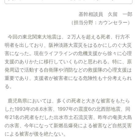
基幹相談員 久留 一郎
（担当分野：カウンセラー）
今回の東北関東大地震は、２万人を超える死者、行方不
明者を出しており、阪神淡路大震災をはるかにしのぐ大災
害になった。現在ライフラインの危機支援から徐々に心理
支援のありかたに移行していくものと思われる。特に、原
発周辺で活動する自衛隊や消防などの救援隊の心理支援は
重要であり、支援者が被害者になる危険性も十分考えられ
る。
鹿児島県においては、多くの死者と大きな被害をもたら
した1993年の8.6水害、1997年の震度6の北西部地震、同
年21名の死者をだした出水市土石流災害、昨年の奄美大島
の水害、今年になって新燃岳爆発による被害など自然災害
による被害が後を絶たない。