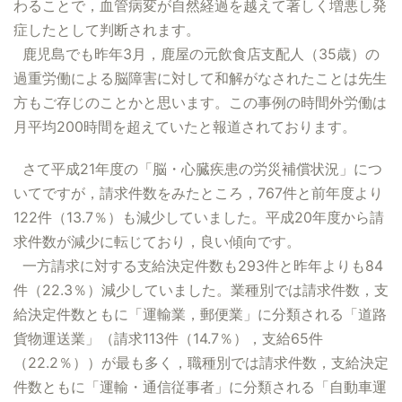
わることで，血管病変が自然経過を越えて著しく増悪し発
症したとして判断されます。
鹿児島でも昨年3月，鹿屋の元飲食店支配人（35歳）の
過重労働による脳障害に対して和解がなされたことは先生
方もご存じのことかと思います。この事例の時間外労働は
月平均200時間を超えていたと報道されております。
さて平成21年度の「脳・心臓疾患の労災補償状況」につ
いてですが，請求件数をみたところ，767件と前年度より
122件（13.7％）も減少していました。平成20年度から請
求件数が減少に転じており，良い傾向です。
一方請求に対する支給決定件数も293件と昨年よりも84
件（22.3％）減少していました。業種別では請求件数，支
給決定件数ともに「運輸業，郵便業」に分類される「道路
貨物運送業」（請求113件（14.7％），支給65件
（22.2％））が最も多く，職種別では請求件数，支給決定
件数ともに「運輸・通信従事者」に分類される「自動車運