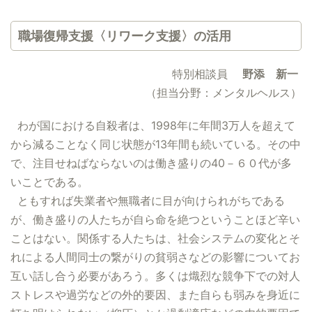
職場復帰支援〈リワーク支援〉の活用
特別相談員
野添 新一
（担当分野：メンタルヘルス）
わが国における自殺者は、1998年に年間3万人を超えて
から減ることなく同じ状態が13年間も続いている。その中
で、注目せねばならないのは働き盛りの40－６０代が多
いことである。
ともすれば失業者や無職者に目が向けられがちである
が、働き盛りの人たちが自ら命を絶つということほど辛い
ことはない。関係する人たちは、社会システムの変化とそ
れによる人間同士の繋がりの貧弱さなどの影響についてお
互い話し合う必要があろう。多くは熾烈な競争下での対人
ストレスや過労などの外的要因、また自らも弱みを身近に