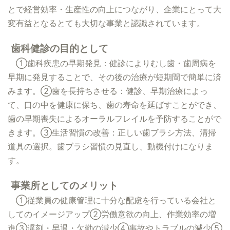
とで経営効率・生産性の向上につながり、企業にとって大
変有益となるとても大切な事業と認識されています。
歯科健診の目的として
①歯科疾患の早期発見：健診によりむし歯・歯周病を
早期に発見することで、その後の治療が短期間で簡単に済
みます。②歯を長持ちさせる：健診、早期治療によっ
て、口の中を健康に保ち、歯の寿命を延ばすことができ、
歯の早期喪失によるオーラルフレイルを予防することがで
きます。③生活習慣の改善：正しい歯ブラシ方法、清掃
道具の選択。歯ブラシ習慣の見直し、動機付けになりま
す。
事業所としてのメリット
①従業員の健康管理に十分な配慮を行っている会社と
してのイメージアップ②労働意欲の向上、作業効率の増
進③遅刻・早退・欠勤の減少④事故やトラブルの減少⑤