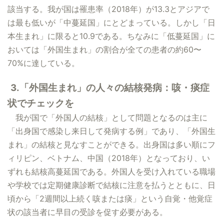
該当する。我が国は罹患率（2018年）が13.3とアジアで
は最も低いが「中蔓延国」にとどまっている。しかし「日
本生まれ」に限ると10.9である。ちなみに「低蔓延国」に
おいては「外国生まれ」の割合が全ての患者の約60〜
70%に達している。
3.「外国生まれ」の人々の結核発病：咳・痰症
状でチェックを
我が国で「外国人の結核」として問題となるのは主に
「出身国で感染し来日して発病する例」であり、「外国生
まれ」の結核と見なすことができる。出身国は多い順にフ
ィリピン、ベトナム、中国（2018年）となっており、い
ずれも結核高蔓延国である。外国人を受け入れている職場
や学校では定期健康診断で結核に注意を払うとともに、日
頃から「2週間以上続く咳または痰」という自覚・他覚症
状の該当者に早目の受診を促す必要がある。