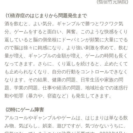
(指宿竹元病院)
⑴依存症のはじまりから問題発生まで
酒を飲むと、よい気分。ギャンブルで勝つとワクワク気
分。ゲームをすると面白い、興奮。このような快感をくり
返していると脳の側坐核にドーパミンが頻繁に大量にでる
ので脳は徐々に鈍感になり、より強い刺激を求めて、飲む
量が増え、ギャンブルの金額が増え、ゲームの時間も長く
なってきます。さらに、くり返しを続けると、止めたくて
も止められなくなり、自分の行動をコントロールできなく
なります。その結果、健康の問題、日常生活や家族の問
題、学業の問題、仕事や経済の問題、地域社会での迷惑行
動や犯罪（暴力や、窃盗など）も発生してきます。
⑵特にゲーム障害
アルコールやギャンブルやゲームは、はじまりは単なる飲
み物、気ばらし、娯楽、遊びですが、気づかないうちに、