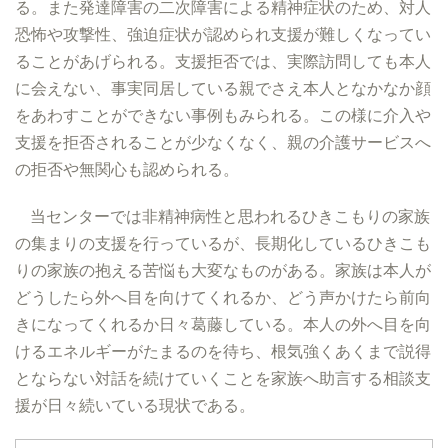
る。また発達障害の二次障害による精神症状のため、対人
恐怖や攻撃性、強迫症状が認められ支援が難しくなってい
ることがあげられる。支援拒否では、実際訪問しても本人
に会えない、事実同居している親でさえ本人となかなか顔
をあわすことができない事例もみられる。この様に介入や
支援を拒否されることが少なくなく、親の介護サービスへ
の拒否や無関心も認められる。
当センターでは非精神病性と思われるひきこもりの家族
の集まりの支援を行っているが、長期化しているひきこも
りの家族の抱える苦悩も大変なものがある。家族は本人が
どうしたら外へ目を向けてくれるか、どう声かけたら前向
きになってくれるか日々葛藤している。本人の外へ目を向
けるエネルギーがたまるのを待ち、根気強くあくまで説得
とならない対話を続けていくことを家族へ助言する相談支
援が日々続いている現状である。