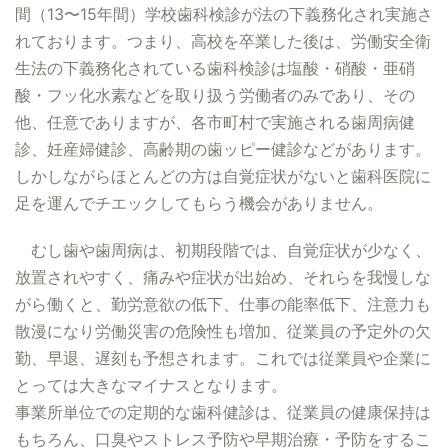
間（13〜15年間）学校歯科検診が法の下義務化され実施さ
れております。つまり、高校を卒業した後は、労働安全衛
生法の下義務化されている歯科検診は塩酸・硝酸・亜硝
酸・フッ化水素などを取り扱う労働者のみであり、その
他、任意でありますが、各市町村で実施される歯周病健
診、妊産婦健診、高齢期の歯ッピー健診などがあります。
しかしながらほとんどの方は自覚症状がないと歯科医院に
足を運んでチエックしてもらう機会がありません。
むし歯や歯周病は、初期段階では、自覚症状が少なく、
放置されやすく、痛みや症状が出始め、それらを我慢しな
がら働くと、勤労意欲の低下、仕事の能率低下、注意力も
散漫になり労働災害の危険性も増加、従業員の予定外の欠
勤、早退、遅刻も予想されます。これでは従業員や企業に
とっては大きなマイナスとなります。
事業所単位での定期的な歯科健診は、従業員の健康保持は
もちろん、口臭やストレス予防や早期治療・予防をするこ