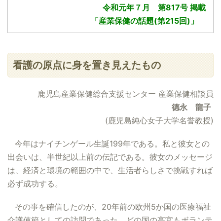
令和元年７月 第817号 掲載
「産業保健の話題(第215回)」
看護の原点に身を置き見えたもの
鹿児島産業保健総合支援センター 産業保健相談員
德永 龍子
(鹿児島純心女子大学名誉教授)
今年はナイチンゲール生誕199年である。私と彼女との
出会いは、半世紀以上前の伝記である。彼女のメッセージ
は、経済と環境の範囲の中で、生活者らしさで挑戦すれば
必ず成功する。
その事を確信したのが、20年前の欧州5か国の医療福祉
介護使節としての訪問であった。どの国の高官もボランテ