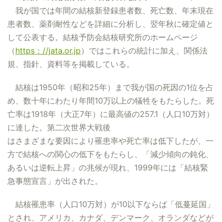
我が国では年間の結核新登録患者数、死亡数、年末現在
患者数、薬剤耐性などを詳細に分析し、翌年秋に確定値と
して公表する。結核予防会結核研究所のホームページ
（
https：//jata.or.jp
）ではこれらの統計に加え、関係法
規、指針、資料等を掲載している。
結核は1950年（昭和25年）まで我が国の死因の1位を占
め、数十年にわたり年間10万以上の犠牲をもたらした。死
亡率は1918年（大正7年）に最高値の257.1（人口10万対）
に達した。第二次世界大戦後
はさまざまな要因により罹患率や死亡率は低下したが、一
方で結核への関心の低下をもたらし、「減少傾向の鈍化、
あるいは逆転上昇」の兆候が現れ、1999年には「結核緊
急事態宣言」が出された。
結核罹患率（人口10万対）が10以下ならば「低蔓延国」
とされ、アメリカ、カナダ、デンマーク、オランダなどが