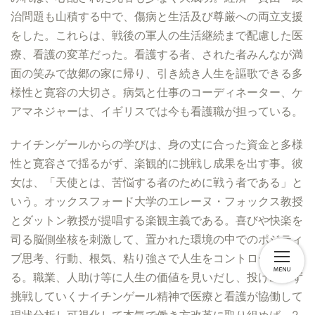
治問題も山積する中で、傷病と生活及び尊厳への両立支援
をした。これらは、戦後の軍人の生活継続まで配慮した医
療、看護の変革だった。看護する者、された者みんなが満
面の笑みで故郷の家に帰り、引き続き人生を謳歌できる多
様性と寛容の大切さ。病気と仕事のコーディネーター、ケ
アマネジャーは、イギリスでは今も看護職が担っている。
ナイチンゲールからの学びは、身の丈に合った資金と多様
性と寛容さで揺るがず、楽観的に挑戦し成果を出す事。彼
女は、「天使とは、苦悩する者のために戦う者である」と
いう。オックスフォード大学のエレーヌ・フォックス教授
とダットン教授が提唱する楽観主義である。喜びや快楽を
司る脳側坐核を刺激して、置かれた環境の中でのポジティ
ブ思考、行動、根気、粘り強さで人生をコントロールす
る。職業、人助け等に人生の価値を見いだし、投げ出さず
挑戦していくナイチンゲール精神で医療と看護が協働して