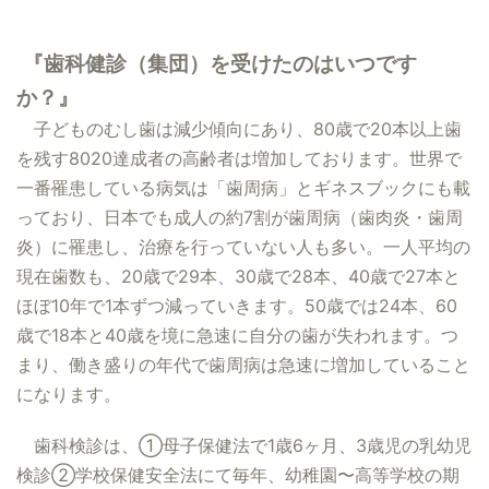
『歯科健診（集団）を受けたのはいつです
か？』
子どものむし歯は減少傾向にあり、80歳で20本以上歯
を残す8020達成者の高齢者は増加しております。世界で
一番罹患している病気は「歯周病」とギネスブックにも載
っており、日本でも成人の約7割が歯周病（歯肉炎・歯周
炎）に罹患し、治療を行っていない人も多い。一人平均の
現在歯数も、20歳で29本、30歳で28本、40歳で27本と
ほぼ10年で1本ずつ減っていきます。50歳では24本、60
歳で18本と40歳を境に急速に自分の歯が失われます。つ
まり、働き盛りの年代で歯周病は急速に増加していること
になります。
歯科検診は、①母子保健法で1歳6ヶ月、3歳児の乳幼児
検診②学校保健安全法にて毎年、幼稚園〜高等学校の期