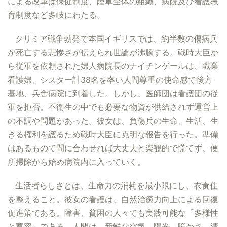
による改革は保健制度、陸軍全体の組織、病院及び看護教
育制度など多岐にわたる。
クリミア戦争勃発で本国イギリスでは、約半数の傷病兵
が死亡する悲惨さが伝えられ世論が沸騰する。戦時大臣か
ら従軍を依頼された婦人病院長のナイチンゲールは、職業
看護婦、シスター計38名を率い人間尊重の使命感で後方
基地、兵舎病院に到着した。しかし、医師団は看護団の従
軍を拒否。不衛生の中でも必要な物資が供給されず運営上
の不調や問題があった。彼女は、負傷兵の生命、生活、生
きる権利を護るため戦時大臣に克明な報告を行った。準備
はあるもので間に合わせれば大丈夫と楽観的で慌てず、便
所掃除から始め病院内に入っていく。
生活者らしさとは、生命力の消耗を最小限にし、衣食住
を整えること。彼女の看護は、自然治癒力向上による回復
促進策である。障害、貧困の人々でも実践可能な「多様性
と寛容」である。人間は、新鮮な空気、陽光、暖かさ、清