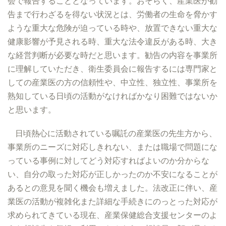
会で報告することとなっています。おそらく、産業医が勧
告まで行わざるを得ない状況とは、労働者の生命を脅かす
ような重大な危険が迫っている時や、放置できない重大な
健康影響が予見される時、重大な法令違反がある時、大き
な経営判断が必要な時だと思います。勧告の内容を事業所
に理解していただき、衛生委員会に報告するには専門家と
しての産業医の方の信頼性や、中立性、独立性、事業所を
熟知している日頃の活動がなければかなり困難ではないか
と思います。
日頃熱心に活動されている嘱託の産業医の先生方から、
事業所のニーズに対応しきれない、または職場で問題にな
っている事例に対してどう対応すればよいのか分からな
い、自分の取った対応が正しかったのか不安になることが
あるとの意見を聞く機会も増えました。法改正に伴い、産
業医の活動が複雑化また詳細な手続きにのっとった対応が
求められてきている現在、産業保健総合支援センターのよ