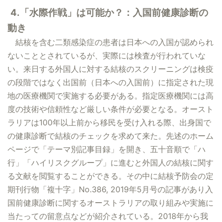
4.「水際作戦」は可能か？：入国前健康診断の
動き
結核を含む二類感染症の患者は日本への入国が認められ
ないこととされているが、実際には検査が行われていな
い。来日する外国人に対する結核のスクリーニングは検疫
の段階ではなく出国前（日本への入国前）に指定された現
地の医療機関で実施する必要がある。指定医療機関には高
度の技術や信頼性など厳しい条件が必要となる。オースト
ラリアは100年以上前から移民を受け入れる際、出身国で
の健康診断で結核のチェックを求めて来た。先述のホーム
ページで「テーマ別記事目録」を開き、五十音順で「ハ
行」「ハイリスクグループ」に進むと外国人の結核に関す
る文献を閲覧することができる。その中に結核予防会の定
期刊行物「複十字」No.386, 2019年5月号の記事があり入
国前健康診断に関するオーストラリアの取り組みや実施に
当たっての留意点などが紹介されている。2018年から我