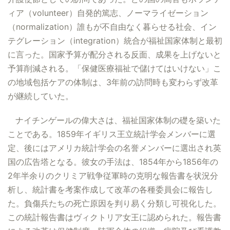
ィア（volunteer）自発的篤志、ノーマライゼーション
（normalization）誰もが不自由なく暮らせる社会、イン
テグレーション（integration）統合が福祉国家体制と最初
に言った。国家予算が配分される反面、成果を上げないと
予算削減される。「保健医療福祉で儲けてはいけない」こ
の地域包括ケアの体制は、3年前の訪問時も変わらず改革
が継続していた。
ナイチンゲールの偉大さは、福祉国家体制の礎を築いた
ことである。1859年イギリス王立統計学会メンバーに選
定、後にはアメリカ統計学会の名誉メンバーに選出され英
国の広告塔となる。彼女の手法は、1854年から1856年の
2年半余りのクリミア戦争従軍時の克明な報告書を状況分
析し、統計書を考案作成して改革の各種委員会に報告し
た。負傷兵たちの死亡原因を判り易く分類し可視化した。
この統計報告書はヴィクトリア女王に認められた。報告書