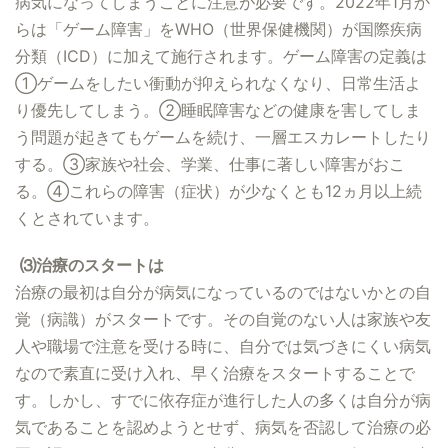
病気になってしまうことに注意が必要です。2022年1月か
らは「ゲーム障害」をWHO（世界保健機関）が国際疾病
分類（ICD）に加えて施行されます。ゲーム障害の定義は
①ゲームをしたい衝動が抑えられなくなり、日常生活よ
り優先してしまう。②睡眠障害などの健康を害してしま
う問題が起きてもゲームを続け、一層エスカレートしたり
する。③家族や社会、学業、仕事に著しい障害がおこ
る。④これらの障害（症状）が少なくとも12ヵ月以上続
くとされています。
⑶治療のスタートは
治療の最初は自分が病気になっているのではないかとの自
覚（病識）がスタートです。その自覚のない人は家族や友
人や職場で注意を受ける時に、自分では気づきにくい病気
なので素直に受け入れ、早く治療をスタートすることで
す。しかし、すでに依存症が進行した人の多くは自分が病
気であることを認めようとせず、病気を否認して治療の必