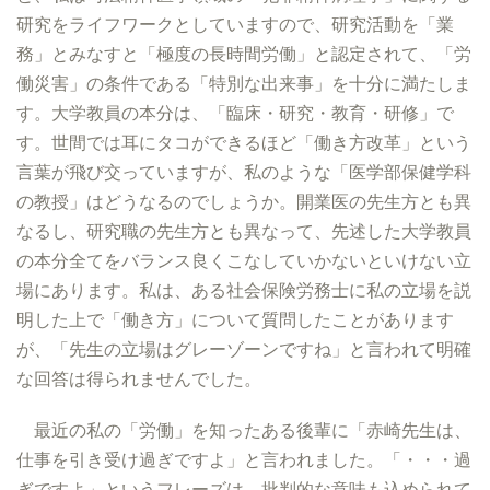
研究をライフワークとしていますので、研究活動を「業
務」とみなすと「極度の長時間労働」と認定されて、「労
働災害」の条件である「特別な出来事」を十分に満たしま
す。大学教員の本分は、「臨床・研究・教育・研修」で
す。世間では耳にタコができるほど「働き方改革」という
言葉が飛び交っていますが、私のような「医学部保健学科
の教授」はどうなるのでしょうか。開業医の先生方とも異
なるし、研究職の先生方とも異なって、先述した大学教員
の本分全てをバランス良くこなしていかないといけない立
場にあります。私は、ある社会保険労務士に私の立場を説
明した上で「働き方」について質問したことがあります
が、「先生の立場はグレーゾーンですね」と言われて明確
な回答は得られませんでした。
最近の私の「労働」を知ったある後輩に「赤崎先生は、
仕事を引き受け過ぎですよ」と言われました。「・・・過
ぎですよ」というフレーズは、批判的な意味も込められて