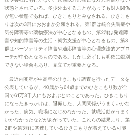
状態とされている。多少外出することがあっても対人関係
が無い状態であれば、ひきこもりとみなされる。ひきこも
りは次の3群におおまか分類される。第1群は統合失調症や
気分障害等の薬物療法が中心となるもの、第2群は発達障
害や知的障害等の生活・就労支援が中心となるもの、第3
群はパーソナリティ障害や適応障害等の心理療法的アプロ
ーチが中心となるものである。しかし必ずしも明確に鑑別
できない場合もあり、見立てが重要となる。
最近内閣府が中高年のひきこもり調査を行ったデータを
公表しているが、40歳から64歳までのひきこもり数が全
国で61万3千人にもおよぶとのことであった。ひきこもり
になったきっかけは、退職した、人間関係がうまくいかな
かった、病気、職場になじめなかった、就職活動がうまく
いかなかったなどがあがっていた。これらの結果より、第
2群や第3群に関連しているひきこもりが増えている可能