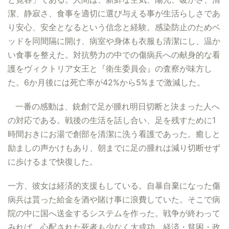
潔、静寂さ、食事を適切に選び与える事が生活らしさであ
り安心、安全となるという信念と経験。感染防止のためベ
ッドを同間隔に開け、病室や身体も衣服も清潔にし、温か
い食事を整えた。対抗勢力の中での傷病兵への献身的な看
護をヴィクトリア女王と『衛生委員会』の査察が味方し
た。6か月後には死亡率が42%から5%まで激減した。
一番の感動は、銃創で足が腫れ明日切断と決まった人へ
の対応である。戦後の生活を話し合い、足を残すために1
時間おきにお湯で創部を清潔に洗う看護であった。癒しと
励ましの声かけもあり、朝までに足の腫れは減り切断せず
に歩けるまで快復した。
一方、彼女は経済的支援もしている。自暴自棄になった傷
病兵は貰った給金を酒や賭け事に浪費していた。そこで病
院の中に国へ送金するシステムを作った。戦争が終わって
みれば、心配された死者も少なく大成功。経済・貧困・政